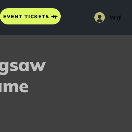
EVENT TICKETS
Mitgliede
Jigsaw
ame