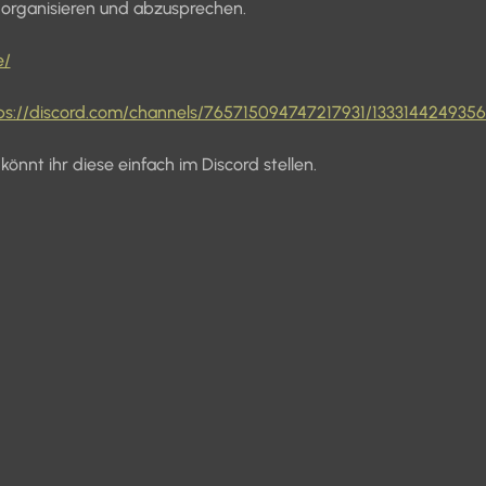
organisieren und abzusprechen.
e/
ps://discord.com/channels/765715094747217931/133314424935
önnt ihr diese einfach im Discord stellen.