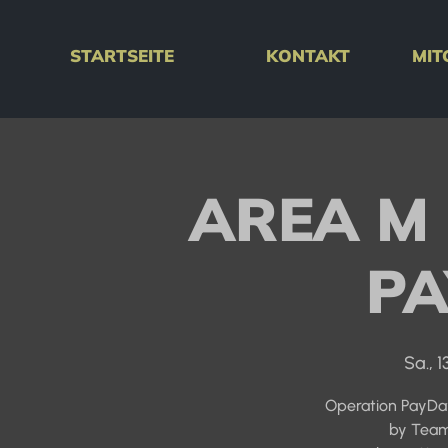
STARTSEITE
KONTAKT
MIT
AREA M 
P
Sa., 13
Operation PayDay 
by Team