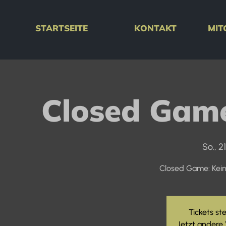
STARTSEITE
KONTAKT
MIT
Closed Game
So., 21
Closed Game: Kein
Tickets st
Jetzt andere