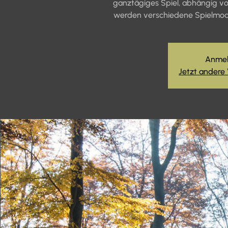
ganztägiges Spiel, abhängig von
werden verschiedene Spielmodi
Anmel
Jetzt andere