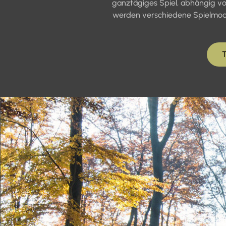
ganztägiges Spiel, abhängig von
werden verschiedene Spielmodi
T