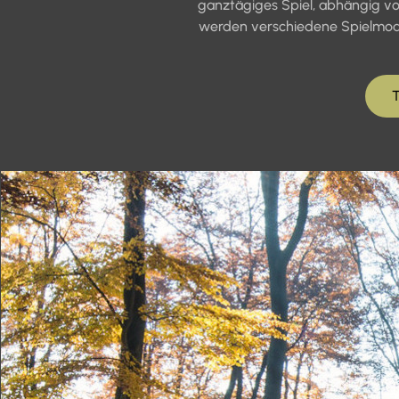
ganztägiges Spiel, abhängig von
werden verschiedene Spielmodi
T